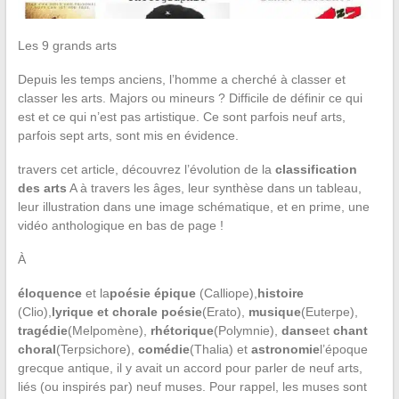
Les 9 grands arts
Depuis les temps anciens, l’homme a cherché à classer et
classer les arts. Majors ou mineurs ? Difficile de définir ce qui
est et ce qui n’est pas artistique. Ce sont parfois neuf arts,
parfois sept arts, sont mis en évidence.
travers cet article, découvrez l’évolution de la
classification
des arts
A à travers les âges, leur synthèse dans un tableau,
leur illustration dans une image schématique, et en prime, une
vidéo anthologique en bas de page !
À
éloquence
et la
poésie épique
(Calliope),
histoire
(Clio),
lyrique et chorale poésie
(Erato),
musique
(Euterpe),
tragédie
(Melpomène),
rhétorique
(Polymnie),
danse
et
chant
choral
(Terpsichore),
comédie
(Thalia) et
astronomie
l’époque
grecque antique, il y avait un accord pour parler de neuf arts,
liés (ou inspirés par) neuf muses. Pour rappel, les muses sont