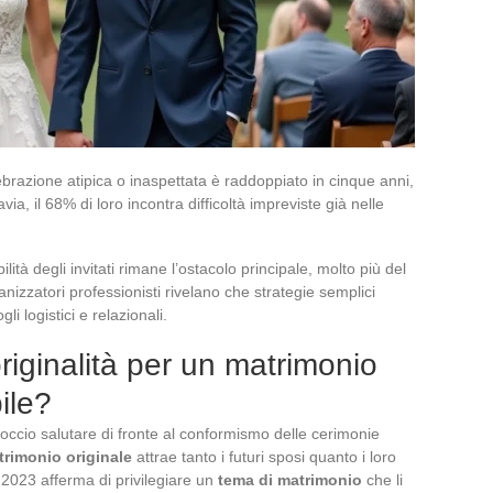
brazione atipica o inaspettata è raddoppiato in cinque anni,
via, il 68% di loro incontra difficoltà impreviste già nelle
bilità degli invitati rimane l’ostacolo principale, molto più del
anizzatori professionisti rivelano che strategie semplici
i logistici e relazionali.
riginalità per un matrimonio
ile?
cio salutare di fronte al conformismo delle cerimonie
trimonio originale
attrae tanto i futuri sposi quanto i loro
el 2023 afferma di privilegiare un
tema di matrimonio
che li