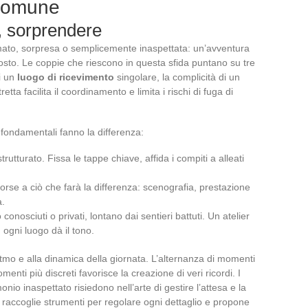
 comune
, sorprendere
mato, sorpresa o semplicemente inaspettata: un’avventura
osto. Le coppie che riescono in questa sfida puntano su tre
di un
luogo di ricevimento
singolare, la complicità di un
tretta facilita il coordinamento e limita i rischi di fuga di
 fondamentali fanno la differenza:
rutturato. Fissa le tappe chiave, affida i compiti a alleati
isorse a ciò che farà la differenza: scenografia, prestazione
a.
 conosciuti o privati, lontano dai sentieri battuti. Un atelier
 ogni luogo dà il tono.
itmo e alla dinamica della giornata. L’alternanza di momenti
menti più discreti favorisce la creazione di veri ricordi. I
nio inaspettato risiedono nell’arte di gestire l’attesa e la
 raccoglie strumenti per regolare ogni dettaglio e propone