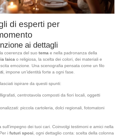
li di esperti per
 momento
nzione ai dettagli
ella coerenza del suo
tema
e nella padronanza della
ia laica
o religiosa, la scelta dei colori, dei materiali e
suscita emozione. Una scenografia pensata come un filo
ti
, impone un’identità forte a ogni fase.
asciati ispirare da questi spunti:
igrafati, centrotavola composti da fiori locali, oggetti
sonalizzati: piccola cartoleria, dolci regionali, fotomatoni
 sull’impegno dei tuoi cari. Coinvolgi testimoni e amici nella
 Per i
futuri sposi
, ogni dettaglio conta: scelta della colonna