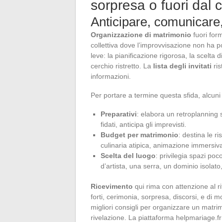
sorpresa o fuori dal
Anticipare, comunicare
Organizzazione di matrimonio
fuori for
collettiva dove l’improvvisazione non ha p
leve: la pianificazione rigorosa, la scelta 
cerchio ristretto. La
lista degli invitati
ris
informazioni.
Per portare a termine questa sfida, alcuni
Preparativi
: elabora un retroplanning st
fidati, anticipa gli imprevisti.
Budget per matrimonio
: destina le r
culinaria atipica, animazione immersiv
Scelta del luogo
: privilegia spazi poco
d’artista, una serra, un dominio isolato,
Ricevimento
qui rima con attenzione al r
forti, cerimonia, sorpresa, discorsi, e di mo
migliori consigli per organizzare un matrimo
rivelazione. La piattaforma helpmariage.fr