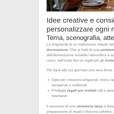
Idee creative e consig
personalizzare ogni
Tema, scenografia, atte
La singolarità di un matrimonio risiede n
decorazione
. Che si tratti di una
cerimon
dell’illuminazione modella l’atmosfera e 
rosso, dall’invito fino ai regali per gli
invita
Per dare alla tua giornata una vera firma, l
Opta per creazioni artigianali: menu call
recuperati o riutilizzati.
Privilegia
regali per invitati
utili e per
istantanei.
Il successo di una
cerimonia laica
si basa
preparazione di rituali o discorsi collettivi.