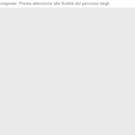
originale. Presta attenzione alla fluidità del percorso degli
re tempi morti e spostamenti inutili. Gli esperti concordano: la
uperfluo. Si costruisce a partire dalle vostre storie, dalle
idee
più significative nascono da un ascolto attento, dalla
 e di tessere legami sinceri con ogni intervenuto.
e un’avventura condivisa lascia dietro di sé
ntare il proprio modo di dire “sì”, e farlo risuonare a
nsizione digitale in azienda
er: vantaggi e svantaggi di un marchio leader di camper
→