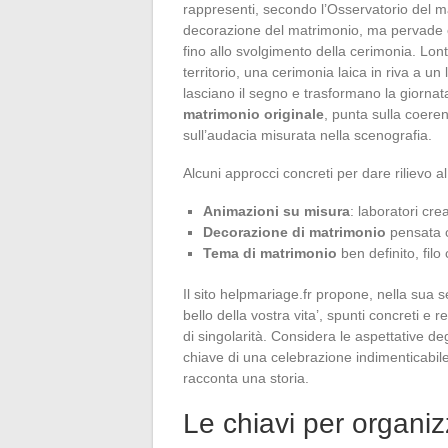
rappresenti, secondo l’Osservatorio del m
decorazione del matrimonio, ma pervade og
fino allo svolgimento della cerimonia. Lont
territorio, una cerimonia laica in riva a un 
lasciano il segno e trasformano la giorna
matrimonio originale
, punta sulla coeren
sull’audacia misurata nella scenografia.
Alcuni approcci concreti per dare rilievo a
Animazioni su misura
: laboratori cre
Decorazione di matrimonio
pensata co
Tema di matrimonio
ben definito, filo
Il sito helpmariage.fr propone, nella sua se
bello della vostra vita’, spunti concreti 
di singolarità. Considera le aspettative degl
chiave di una celebrazione indimenticabile 
racconta una storia.
Le chiavi per organi