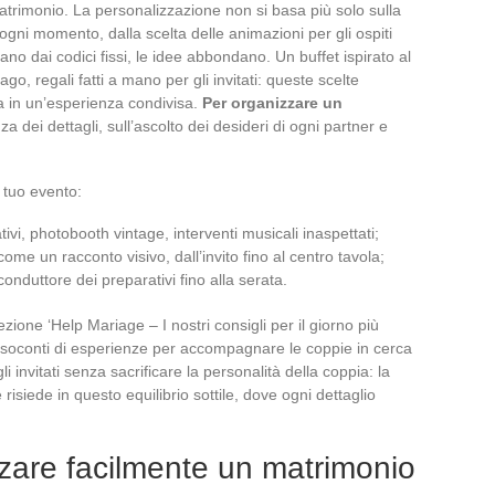
atrimonio. La personalizzazione non si basa più solo sulla
ni momento, dalla scelta delle animazioni per gli ospiti
ano dai codici fissi, le idee abbondano. Un buffet ispirato al
lago, regali fatti a mano per gli invitati: queste scelte
ta in un’esperienza condivisa.
Per organizzare un
za dei dettagli, sull’ascolto dei desideri di ogni partner e
l tuo evento:
ativi, photobooth vintage, interventi musicali inaspettati;
me un racconto visivo, dall’invito fino al centro tavola;
 conduttore dei preparativi fino alla serata.
zione ‘Help Mariage – I nostri consigli per il giorno più
e resoconti di esperienze per accompagnare le coppie in cerca
i invitati senza sacrificare la personalità della coppia: la
risiede in questo equilibrio sottile, dove ogni dettaglio
zzare facilmente un matrimonio