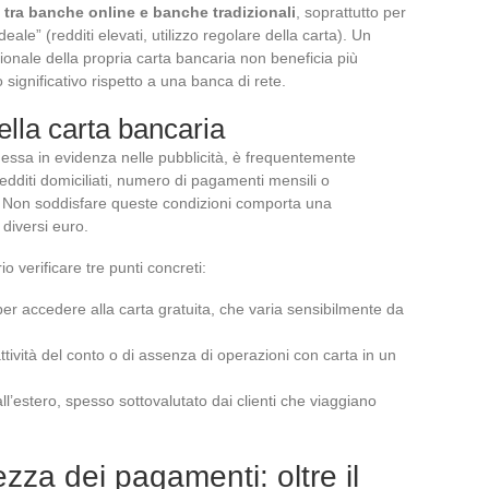
o tra banche online e banche tradizionali
, soprattutto per
deale” (redditi elevati, utilizzo regolare della carta). Un
ionale della propria carta bancaria non beneficia più
 significativo rispetto a una banca di rete.
ella carta bancaria
messa in evidenza nelle pubblicità, è frequentemente
edditi domiciliati, numero di pagamenti mensili o
o. Non soddisfare queste condizioni comporta una
diversi euro.
o verificare tre punti concreti:
per accedere alla carta gratuita, che varia sensibilmente da
ttività del conto o di assenza di operazioni con carta in un
all’estero, spesso sottovalutato dai clienti che viaggiano
zza dei pagamenti: oltre il