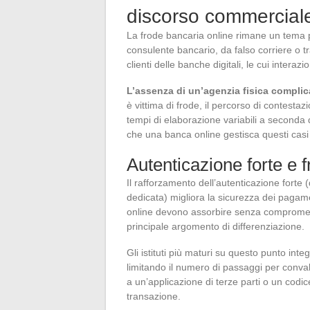
discorso commercial
La frode bancaria online rimane un tema po
consulente bancario, da falso corriere o t
clienti delle banche digitali, le cui intera
L’assenza di un’agenzia fisica complica
è vittima di frode, il percorso di contest
tempi di elaborazione variabili a seconda de
che una banca online gestisca questi casi
Autenticazione forte e f
Il rafforzamento dell’autenticazione forte
dedicata) migliora la sicurezza dei pagame
online devono assorbire senza comprometter
principale argomento di differenziazione.
Gli istituti più maturi su questo punto int
limitando il numero di passaggi per conv
a un’applicazione di terze parti o un codi
transazione.