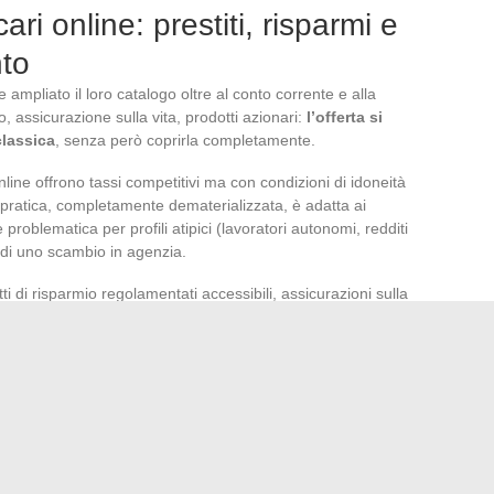
ari online: prestiti, risparmi e
nto
mpliato il loro catalogo oltre al conto corrente e alla
, assicurazione sulla vita, prodotti azionari:
l’offerta si
classica
, senza però coprirla completamente.
line offrono tassi competitivi ma con condizioni di idoneità
la pratica, completamente dematerializzata, è adatta ai
problematica per profili atipici (lavoratori autonomi, redditi
 di uno scambio in agenzia.
tti di risparmio regolamentati accessibili, assicurazioni sulla
te inferiori a quelle delle reti tradizionali e accesso a
oni di gestione ridotte sull’assicurazione sulla vita
per il risparmiatore a lungo termine.
trutturarsi sotto la doppia pressione della
za tariffaria. La scelta di un istituto dipende meno dalla
 il profilo del cliente (redditi, utilizzo della carta,
zioni reali dell’offerta sottoscritta. Leggere le condizioni