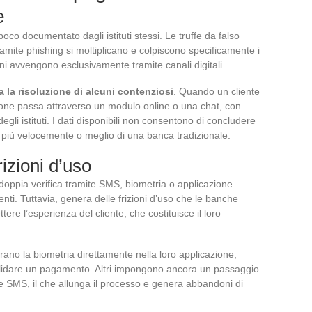
e
co documentato dagli istituti stessi. Le truffe da falso
ramite phishing si moltiplicano e colpiscono specificamente i
zioni avvengono esclusivamente tramite canali digitali.
 la risoluzione di alcuni contenziosi
. Quando un cliente
azione passa attraverso un modulo online o una chat, con
gli istituti. I dati disponibili non consentono di concludere
 più velocemente o meglio di una banca tradizionale.
rizioni d’uso
 (doppia verifica tramite SMS, biometria o applicazione
nti. Tuttavia, genera delle frizioni d’uso che le banche
e l’esperienza del cliente, che costituisce il loro
egrano la biometria direttamente nella loro applicazione,
alidare un pagamento. Altri impongono ancora un passaggio
ce SMS, il che allunga il processo e genera abbandoni di