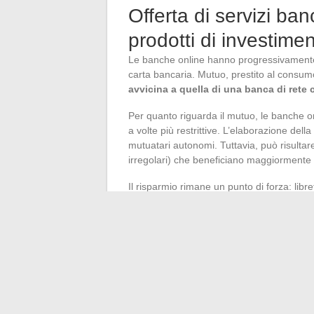
Offerta di servizi banc
prodotti di investime
Le banche online hanno progressivamente a
carta bancaria. Mutuo, prestito al consumo
avvicina a quella di una banca di rete 
Per quanto riguarda il mutuo, le banche on
a volte più restrittive. L’elaborazione del
mutuatari autonomi. Tuttavia, può risultare 
irregolari) che beneficiano maggiormente
Il risparmio rimane un punto di forza: libre
vita con commissioni di gestione generalmen
supporti di investimento vari.
Le commissi
costituiscono un vantaggio misurabile
Il mercato delle banche online continua a s
regolamentazione europea e della concorren
promessa di gratuità che dall’adeguatezza tra
esigenze di prestito o risparmio) e le condi