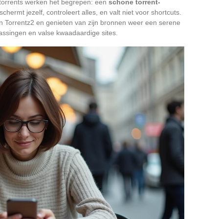
torrents werken het begrepen: een
schone torrent-
schermt jezelf, controleert alles, en valt niet voor shortcuts.
n Torrentz2 en genieten van zijn bronnen weer een serene
ssingen en valse kwaadaardige sites.