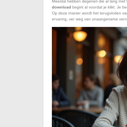
Meestal hebben degenen die al lang met 
download
begint al voordat je klikt. Je be
Op deze manier wordt het terugvinden va
ervaring, ver weg van onaangename verra