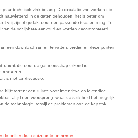
op puur technisch vlak belang. De circulatie van werken die
t nauwlettend in de gaten gehouden: het is beter om
iet vrij zijn of gedekt door een passende toestemming. Te
val van de schijnbare eenvoud en worden geconfronteerd
 van een download samen te vatten, verdienen deze punten
:
t-client
die door de gemeenschap erkend is.
le
antivirus
.
 Dit is niet ter discussie.
blijft torrent een ruimte voor inventieve en levendige
bben altijd een voorsprong, waar de striktheid het mogelijk
an de technologie, terwijl de problemen aan de kapstok
 de brillen deze seizoen te omarmen