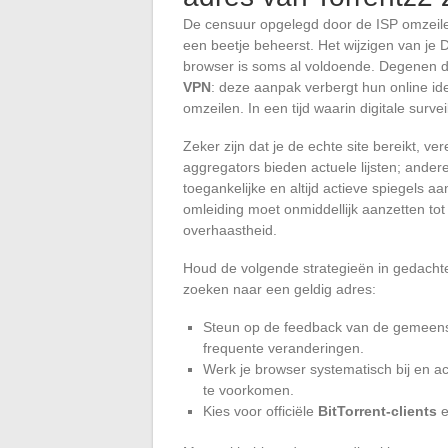
De censuur opgelegd door de ISP omzeilen
een beetje beheerst. Het wijzigen van je
browser is soms al voldoende. Degenen d
VPN
: deze aanpak verbergt hun online ide
omzeilen. In een tijd waarin digitale surve
Zeker zijn dat je de echte site bereikt, v
aggregators bieden actuele lijsten; and
toegankelijke en altijd actieve spiegels a
omleiding moet onmiddellijk aanzetten tot 
overhaastheid.
Houd de volgende strategieën in gedach
zoeken naar een geldig adres:
Steun op de feedback van de gemeensc
frequente veranderingen.
Werk je browser systematisch bij en a
te voorkomen.
Kies voor officiële
BitTorrent-clients
e