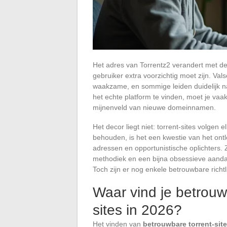
Het adres van Torrentz2 verandert met d
gebruiker extra voorzichtig moet zijn. Va
waakzame, en sommige leiden duidelijk 
het echte platform te vinden, moet je vaa
mijnenveld van nieuwe domeinnamen.
Het decor liegt niet: torrent-sites volgen 
behouden, is het een kwestie van het ontl
adressen en opportunistische oplichters. 
methodiek en een bijna obsessieve aandach
Toch zijn er nog enkele betrouwbare richtl
Waar vind je betrouw
sites in 2026?
Het vinden van
betrouwbare torrent-sit