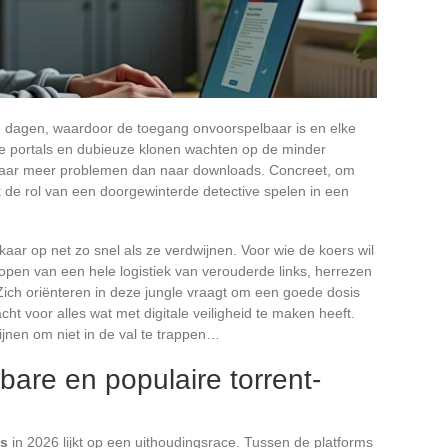
e dagen, waardoor de toegang onvoorspelbaar is en elke
lse portals en dubieuze klonen wachten op de minder
naar meer problemen dan naar downloads. Concreet, om
k de rol van een doorgewinterde detective spelen in een
elkaar op net zo snel als ze verdwijnen. Voor wie de koers wil
open van een hele logistiek van verouderde links, herrezen
Zich oriënteren in deze jungle vraagt om een goede dosis
t voor alles wat met digitale veiligheid te maken heeft.
ijnen om niet in de val te trappen…
bare en populaire torrent-
es
in 2026 lijkt op een uithoudingsrace. Tussen de platforms