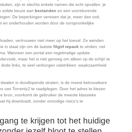
luiten, zijn er slechts enkele namen die echt opvallen: je
n solide keuze aan
bestanden
en een voortdurende
gingen. De beperkingen vereisen dat je, meer dan ooit,
st en onderhouden worden door de oorspronkelijke
nloaden, vertrouwen niet meer op het toeval. Ze wenden
 in staat zijn om de laatste
fitgirl repack
te vinden, net
ema. Wanneer een portal een regelmatige update
derzoek, maar het is niet genoeg om alleen op de schijn te
l dode links, te veel verborgen valstrikken: waakzaamheid
rdwalen in doodlopende straten, is de meest betrouwbare
es van Torrentz2 te raadplegen. Door het adres te kiezen
ge bron, voorkomt de gebruiker de meeste klassieke
wat hij downloadt, zonder onnodige risico’s te
ng te krijgen tot het huidige
onder jezelf bloot te stellen