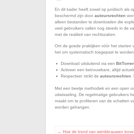
En dit kader heeft zowel op juridisch als 
beschermd zijn door
auteursrechten
word
alleen bestanden te downloaden die explic
veel gebruikers vallen nog steeds in de 
met de realiteit van rechtszaken.
Om de goede praktijken vóór het starten
het om systematisch toegepast te worden
Download uitsluitend via een
BitTorren
Activeer een betrouwbare, altijd actue
Respecteer strikt de
auteursrechten
.
Met een beetje methodiek en een open oog 
uitwisseling. De regelmatige gebruikers he
maakt om te profiteren van de schatten v
worden gehangen.
←
Hoe de trend van wenkbrauwen boven