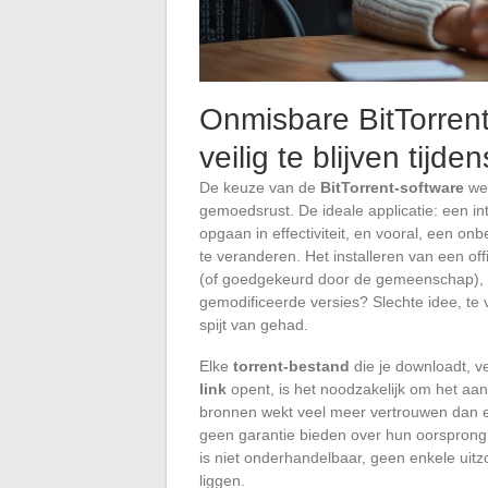
Onmisbare BitTorrent
veilig te blijven tij
De keuze van de
BitTorrent-software
wee
gemoedsrust. De ideale applicatie: een inter
opgaan in effectiviteit, en vooral, een on
te veranderen. Het installeren van een of
(of goedgekeurd door de gemeenschap), 
gemodificeerde versies? Slechte idee, te 
spijt van gehad.
Elke
torrent-bestand
die je downloadt, 
link
opent, is het noodzakelijk om het aan
bronnen wekt veel meer vertrouwen dan e
geen garantie bieden over hun oorsprong 
is niet onderhandelbaar, geen enkele uitz
liggen.