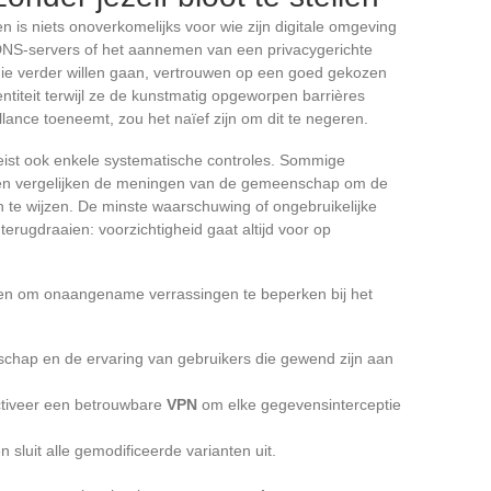
 is niets onoverkomelijks voor wie zijn digitale omgeving
 DNS-servers of het aannemen van een privacygerichte
ie verder willen gaan, vertrouwen op een goed gekozen
ntiteit terwijl ze de kunstmatig opgeworpen barrières
illance toeneemt, zou het naïef zijn om dit te negeren.
ereist ook enkele systematische controles. Sommige
eren vergelijken de meningen van de gemeenschap om de
an te wijzen. De minste waarschuwing of ongebruikelijke
terugdraaien: voorzichtigheid gaat altijd voor op
ten om onaangename verrassingen te beperken bij het
hap en de ervaring van gebruikers die gewend zijn aan
ctiveer een betrouwbare
VPN
om elke gegevensinterceptie
n sluit alle gemodificeerde varianten uit.