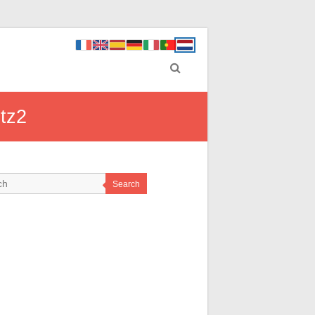
ntz2
Search