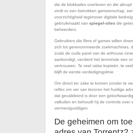
die de blokkades overleven en die abrupt s
vindt er een betrokken gemeenschap, ee
voorzichtigheid tegenover digitale bedrei
gebruikmaakt van
spiegel-sites
die gete
beheerders.
Gebruikers die films of games willen dow
zich tot gerenommeerde zoekmachines, die
zoals de oude parel van de arthouse cin
aankondigt, verdient het tenminste een on
vertrouwen. Te veel valse kopieën, te vee
blijft de eerste verdedigingslinie.
Om direct ter zake te komen zonder te ve
reflex om ver van tevoren het huidige adr
dat gevalideerd is door een geloofwaardi
valkuilen en behoudt hij de controle over 
vermenigvuldigen.
De geheimen om toega
adres van Torrentz2 z