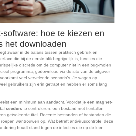
-software: hoe te kiezen en
dens het downloaden
gt zwaar in de balans tussen praktisch gebruik en
face die bij de eerste blik begrijpelijk is, functies die
berispelijke discretie om de computer niet in een bug-molen
ficieel programma, gedownload via de site van de uitgever
voorkomt veel vervelende scenario’s. Je wagen op
veel gebruikers zijn erin getrapt en hebben er soms lang
vereist een minimum aan aandacht. Voordat je een
magnet-
tal
seeders
te controleren: een bestand met tientallen
en geïsoleerde titel. Recente bestanden of bestanden die
roepen wantrouwen op. Wat betreft antiviruscontrole, deze
ondering houdt stand tegen de infecties die op de loer