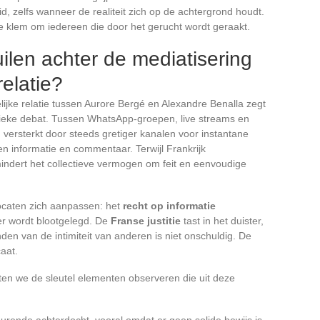
 zelfs wanneer de realiteit zich op de achtergrond houdt.
de klem om iedereen die door het gerucht wordt geraakt.
len achter de mediatisering
elatie?
jke relatie tussen Aurore Bergé en Alexandre Benalla zegt
lieke debat. Tussen WhatsApp-groepen, live streams en
t, versterkt door steeds gretiger kanalen voor instantane
en informatie en commentaar. Terwijl Frankrijk
indert het collectieve vermogen om feit en eenvoudige
ocaten zich aanpassen: het
recht op informatie
feer wordt blootgelegd. De
Franse justitie
tast in het duister,
den van de intimiteit van anderen is niet onschuldig. De
caat.
laten we de sleutel elementen observeren die uit deze
rende achterdocht, vooral omdat er geen solide bewijs is