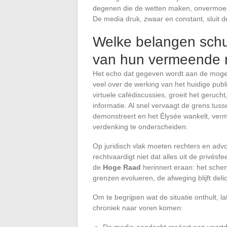
degenen die de wetten maken, onvermoeid,
De media druk, zwaar en constant, sluit 
Welke belangen schui
van hun vermeende r
Het echo dat gegeven wordt aan de mogeli
veel over de werking van het huidige pub
virtuele cafédiscussies, groeit het geruch
informatie. Al snel vervaagt de grens tuss
demonstreert en het Élysée wankelt, verm
verdenking te onderscheiden.
Op juridisch vlak moeten rechters en adv
rechtvaardigt niet dat alles uit de privés
de
Hoge Raad
herinnert eraan: het schen
grenzen evolueren, de afweging blijft deli
Om te begrijpen wat de situatie onthult, 
chroniek naar voren komen:
De media-aandacht creëert een voortdu