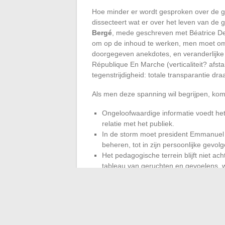
Hoe minder er wordt gesproken over de g
dissecteert wat er over het leven van de 
Bergé
, mede geschreven met Béatrice Des
om op de inhoud te werken, men moet om
doorgegeven anekdotes, en veranderlijke 
République En Marche (verticaliteit? afst
tegenstrijdigheid: totale transparantie dr
Als men deze spanning wil begrijpen, kom
Ongeloofwaardige informatie voedt het
relatie met het publiek.
In de storm moet president Emmanuel 
beheren, tot in zijn persoonlijke gevolg
Het pedagogische terrein blijft niet ac
tableau van geruchten en gevoelens, w
weggeveegd.
Wat er op het spel staat, gaat in wezen ve
vermogen om de geruchten te kaderen en te
het publieke debat verschuift naar per