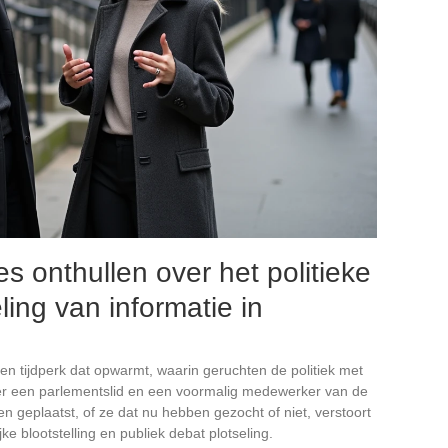
s onthullen over het politieke
ing van informatie in
een tijdperk dat opwarmt, waarin geruchten de politiek met
r een parlementslid en een voormalig medewerker van de
 geplaatst, of ze dat nu hebben gezocht of niet, verstoort
ke blootstelling en publiek debat plotseling.