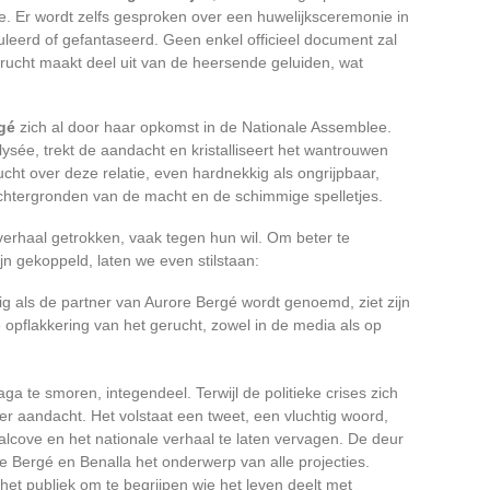
e. Er wordt zelfs gesproken over een huwelijksceremonie in
uleerd of gefantaseerd. Geen enkel officieel document zal
rucht maakt deel uit van de heersende geluiden, wat
gé
zich al door haar opkomst in de Nationale Assemblee.
sée, trekt de aandacht en kristalliseert het wantrouwen
ht over deze relatie, even hardnekkig als ongrijpbaar,
 achtergronden van de macht en de schimmige spelletjes.
verhaal getrokken, vaak tegen hun wil. Om beter te
jn gekoppeld, laten we even stilstaan:
 als de partner van Aurore Bergé wordt genoemd, ziet zijn
 opflakkering van het gerucht, zowel in de media als op
aga te smoren, integendeel. Terwijl de politieke crises zich
er aandacht. Het volstaat een tweet, een vluchtig woord,
lcove en het nationale verhaal te laten vervagen. De deur
re Bergé en Benalla het onderwerp van alle projecties.
 het publiek om te begrijpen wie het leven deelt met