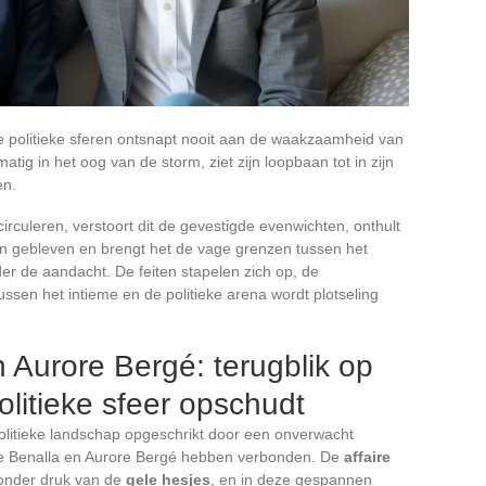
e politieke sferen ontsnapt nooit aan de waakzaamheid van
ig in het oog van de storm, ziet zijn loopbaan tot in zijn
en.
rculeren, verstoort dit de gevestigde evenwichten, onthult
zijn gebleven en brengt het de vage grenzen tussen het
er de aandacht. De feiten stapelen zich op, de
ussen het intieme en de politieke arena wordt plotseling
 Aurore Bergé: terugblik op
olitieke sfeer opschudt
olitieke landschap opgeschrikt door een onverwacht
e Benalla en Aurore Bergé hebben verbonden. De
affaire
 onder druk van de
gele hesjes
, en in deze gespannen