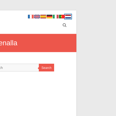
enalla
Search