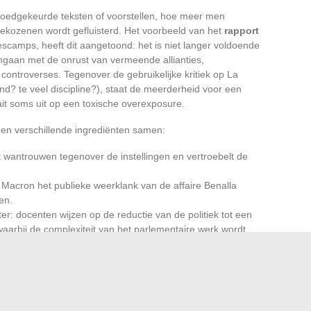
oedgekeurde teksten of voorstellen, hoe meer men
gekozenen wordt gefluisterd. Het voorbeeld van het
rapport
camps, heeft dit aangetoond: het is niet langer voldoende
gaan met de onrust van vermeende allianties,
controverses. Tegenover de gebruikelijke kritiek op La
and? te veel discipline?), staat de meerderheid voor een
aait soms uit op een toxische overexposure.
en verschillende ingrediënten samen:
 wantrouwen tegenover de instellingen en vertroebelt de
Macron het publieke weerklank van de affaire Benalla
en.
hter: docenten wijzen op de reductie van de politiek tot een
aarbij de complexiteit van het parlementaire werk wordt
el verder dan een privé-anekdote. Het is het collectieve
 interpreteren dat onder druk staat, met het risico dat
manente commentaar of algemene wantrouwen. Tussen