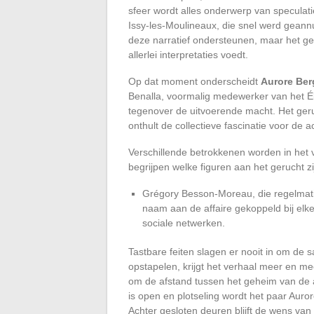
sfeer wordt alles onderwerp van speculati
Issy-les-Moulineaux, die snel werd geann
deze narratief ondersteunen, maar het ge
allerlei interpretaties voedt.
Op dat moment onderscheidt
Aurore Ber
Benalla, voormalig medewerker van het Ély
tegenover de uitvoerende macht. Het geruc
onthult de collectieve fascinatie voor de
Verschillende betrokkenen worden in het 
begrijpen welke figuren aan het gerucht zi
Grégory Besson-Moreau, die regelmatig
naam aan de affaire gekoppeld bij elke
sociale netwerken.
Tastbare feiten slagen er nooit in om de s
opstapelen, krijgt het verhaal meer en me
om de afstand tussen het geheim van de a
is open en plotseling wordt het paar Auro
Achter gesloten deuren blijft de wens van