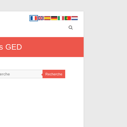
els GED
Recherche