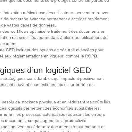
rantit que les documents sont protégés contre les pertes ou
 indexation méticuleuse, les utilisateurs peuvent retrouver
ons de recherche avancée permettent d’accéder rapidement
s de vastes bases de données.
on des workflows optimise le traitement des documents en
ation est simplifiée, permettant à plusieurs utilisateurs de
 document.
s de GED incluent des options de sécurité avancées pour
ormité aux réglementations en vigueur, comme le RGPD.
giques d’un logiciel GED
s stratégiques considérables qui impactent positivement
es sont souvent sous-estimés, mais leur portée est
e besoin de stockage physique et en réduisant les coûts liés
ces logiciels permettent des économies substantielles.
onnelle
: les processus automatisés réduisent les erreurs
des documents, ce qui augmente la productivité.
quipes peuvent accéder aux documents à tout moment et