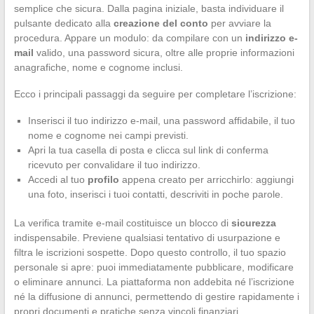
semplice che sicura. Dalla pagina iniziale, basta individuare il
pulsante dedicato alla
creazione del conto
per avviare la
procedura. Appare un modulo: da compilare con un
indirizzo e-
mail
valido, una password sicura, oltre alle proprie informazioni
anagrafiche, nome e cognome inclusi.
Ecco i principali passaggi da seguire per completare l’iscrizione:
Inserisci il tuo indirizzo e-mail, una password affidabile, il tuo
nome e cognome nei campi previsti.
Apri la tua casella di posta e clicca sul link di conferma
ricevuto per convalidare il tuo indirizzo.
Accedi al tuo
profilo
appena creato per arricchirlo: aggiungi
una foto, inserisci i tuoi contatti, descriviti in poche parole.
La verifica tramite e-mail costituisce un blocco di
sicurezza
indispensabile. Previene qualsiasi tentativo di usurpazione e
filtra le iscrizioni sospette. Dopo questo controllo, il tuo spazio
personale si apre: puoi immediatamente pubblicare, modificare
o eliminare annunci. La piattaforma non addebita né l’iscrizione
né la diffusione di annunci, permettendo di gestire rapidamente i
propri documenti e pratiche senza vincoli finanziari.