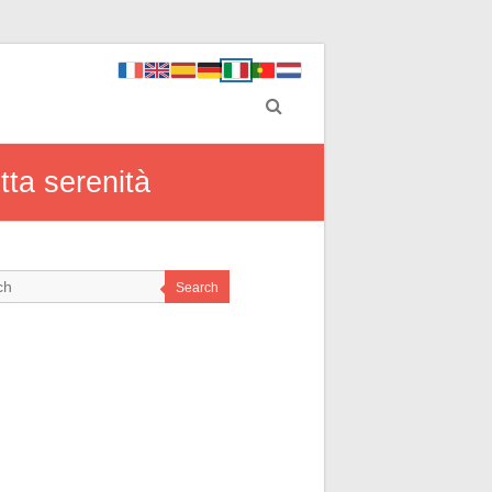
tta serenità
Search