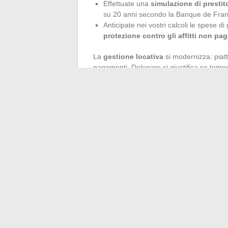
Effettuate una
simulazione di prestit
su 20 anni secondo la Banque de Fran
Anticipate nei vostri calcoli le spese di 
protezione contro gli affitti non pag
La
gestione locativa
si modernizza: piat
pagamenti. Delegare si giustifica se tem
consigliato. Le trappole persistono: acquis
negligenza delle verifiche legali. Procede
un’analisi della redditività netta e una vis
credito
funziona sempre, a condizione di cu
Il mercato immobiliare non è mai sembrat
adattarsi usciranno vincitori, mentre alt
definire la traiettoria che gli somiglia.
←
Guida pratica per creare un account G 
Come scegliere i migliori invest