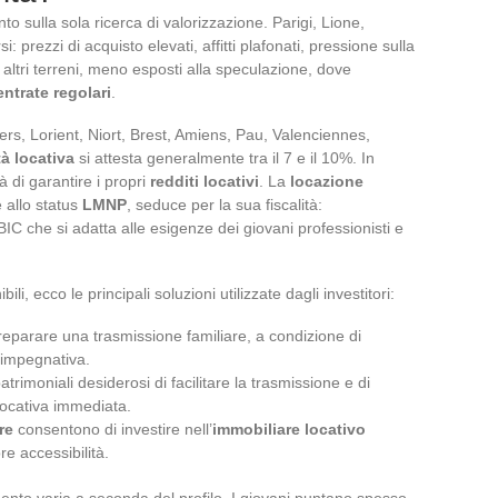
o sulla sola ricerca di valorizzazione. Parigi, Lione,
: prezzi di acquisto elevati, affitti plafonati, pressione sulla
 altri terreni, meno esposti alla speculazione, dove
entrate regolari
.
ers, Lorient, Niort, Brest, Amiens, Pau, Valenciennes,
tà locativa
si attesta generalmente tra il 7 e il 10%. In
à di garantire i propri
redditi locativi
. La
locazione
e allo status
LMNP
, seduce per la sua fiscalità:
 che si adatta alle esigenze dei giovani professionisti e
i, ecco le principali soluzioni utilizzate dagli investitori:
reparare una trasmissione familiare, a condizione di
 impegnativa.
 patrimoniali desiderosi di facilitare la trasmissione e di
 locativa immediata.
re
consentono di investire nell’
immobiliare locativo
e accessibilità.
mento varia a seconda del profilo. I giovani puntano spesso