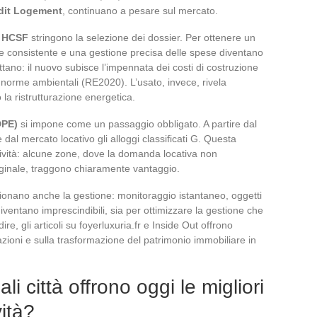
dit Logement
, continuano a pesare sul mercato.
l
HCSF
stringono la selezione dei dossier. Per ottenere un
e consistente e una gestione precisa delle spese diventano
attano: il nuovo subisce l’impennata dei costi di costruzione
 norme ambientali (RE2020). L’usato, invece, rivela
la ristrutturazione energetica.
DPE)
si impone come un passaggio obbligato. A partire dal
dal mercato locativo gli alloggi classificati G. Questa
tività: alcune zone, dove la domanda locativa non
ginale, traggono chiaramente vantaggio.
luzionano anche la gestione: monitoraggio istantaneo, oggetti
ventano imprescindibili, sia per ottimizzare la gestione che
re, gli articoli su foyerluxuria.fr e Inside Out offrono
zioni e sulla trasformazione del patrimonio immobiliare in
ali città offrono oggi le migliori
vità?