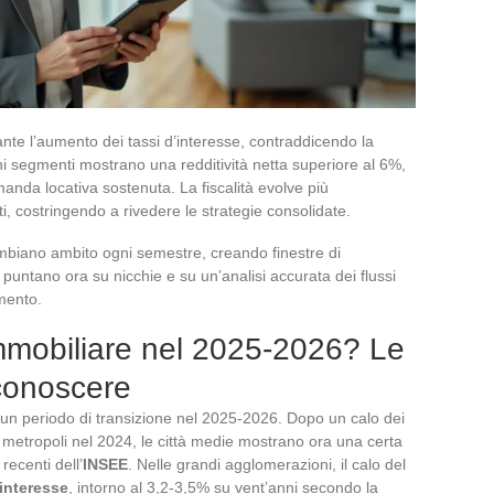
nte l’aumento dei tassi d’interesse, contraddicendo la
uni segmenti mostrano una redditività netta superiore al 6%,
nda locativa sostenuta. La fiscalità evolve più
i, costringendo a rivedere le strategie consolidate.
ambiano ambito ogni semestre, creando finestre di
i puntano ora su nicchie e su un’analisi accurata dei flussi
imento.
mmobiliare nel 2025-2026? Le
conoscere
un periodo di transizione nel 2025-2026. Dopo un calo dei
 metropoli nel 2024, le città medie mostrano ora una certa
recenti dell’
INSEE
. Nelle grandi agglomerazioni, il calo del
’interesse
, intorno al 3,2-3,5% su vent’anni secondo la