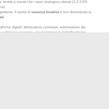
o
: tenete a mente che i tassi rimangono elevati (3,2-3,5%
ce).
gestione, il rischio di
vacanza locativa
e non dimenticate la
ati
.
taforme digitali, attrezzature connesse, automazione dei
po o distanza mancano, ma mantenere il controllo rimane
to senza analisi del mercato, sottovalutazione dei lavori,
re con metodo, fondare ogni scelta su indici concreti,
ione a lungo termine, ecco la chiave. L’
effetto leva del
rare l’apporto, la durata e il tasso.
o così mutevole. Coloro che sapranno leggere tra le righe e
ri guarderanno il treno passare dalla banchina. Ognuno deve
trovato e semplificare le vostre pratiche amministrative
imenti per preparare la propria pensione in tutta serenità
→