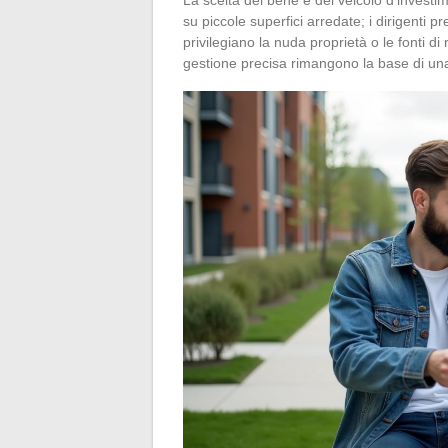
su piccole superfici arredate; i dirigenti p
privilegiano la nuda proprietà o le fonti 
gestione precisa rimangono la base di u