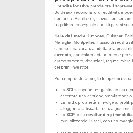
Il
rendita locativa
prende ora il sopravvent
Bordeaux vedono la loro redditività erodersi
domanda. Risultato: gli investitori cercano
l’equilibrio tra acquisto e affitti garantisce
Nelle città medie, Limoges, Quimper, Poiti
Marsiglia, Montpellier, il tasso di
redditivi
cambio: una vacanza ridotta e la possibilit
arredata
, particolarmente attraente grazi
ammortamento, deduzioni, regime micro-BIC
dei primi investitori.
Per comprendere meglio le opzioni disponibil
La
SCI
si impone per gestire in più o p
accettare una gestione amministrativa
La
nuda proprietà
si rivolge ai profili
alleggerire la fiscalità, senza gestione
Le
SCPI
e il
crowdfunding immobilia
mutualizzando i rischi, con una maggior
La scelta del bene e del veicolo d’investi