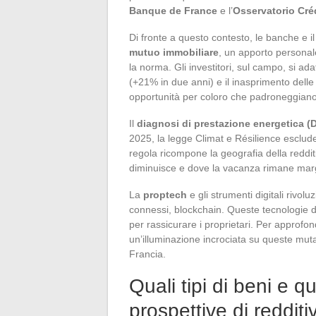
Banque de France
e l’
Osservatorio Cré
Di fronte a questo contesto, le banche e i
mutuo immobiliare
, un apporto personal
la norma. Gli investitori, sul campo, si ad
(+21% in due anni) e il inasprimento delle
opportunità per coloro che padroneggiano 
Il
diagnosi di prestazione energetica (
2025, la legge Climat e Résilience esclude 
regola ricompone la geografia della reddi
diminuisce e dove la vacanza rimane mar
La
proptech
e gli strumenti digitali rivo
connessi, blockchain. Queste tecnologie di
per rassicurare i proprietari. Per approfondi
un’illuminazione incrociata su queste muta
Francia.
Quali tipi di beni e qu
prospettive di redditi