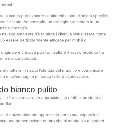
merosi:
a in scena può evocare sentimenti e stati d’animo specifici,
n il cliente. Ad esempio, un orologio presentato in un
nza e prestigio.
 nel suo ambiente d’uso aiuta i clienti a visualizzare come
può essere particolarmente efficace per mobili o
riginale e creativa può far risaltare il vostro prodotto tra
nzione dei consumatori.
di mettere in risalto l’identità del marchio e comunicare
ione di un’immagine di marca forte e riconoscibile.
ndo bianco pulito
plicità e chiarezza, un approccio che mette il prodotto al
perflue.
nco è universalmente apprezzato per la sua capacità di
rantisce una presentazione neutra che si adatta sia ai gadget