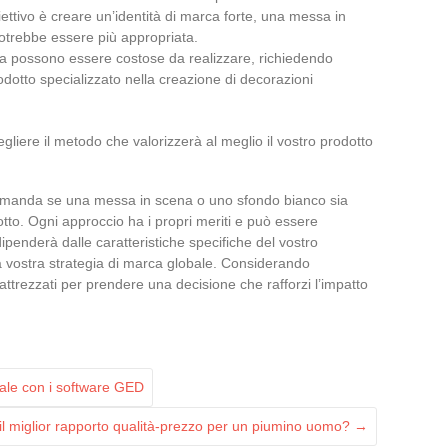
biettivo è creare un’identità di marca forte, una messa in
 potrebbe essere più appropriata.
na possono essere costose da realizzare, richiedendo
rodotto specializzato nella creazione di decorazioni
egliere il metodo che valorizzerà al meglio il vostro prodotto
domanda se una messa in scena o uno sfondo bianco sia
tto. Ogni approccio ha i propri meriti e può essere
 dipenderà dalle caratteristiche specifiche del vostro
la vostra strategia di marca globale. Considerando
attrezzati per prendere una decisione che rafforzi l’impatto
ale con i software GED
il miglior rapporto qualità-prezzo per un piumino uomo?
→