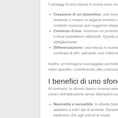
I vantaggi di una messa in scena sono nu
Creazione di un’atmosfera
: una mess
aiutando a creare un legame emotivo co
contesto lussuoso può suggerire elega
Contesto d’uso
: mostrare un prodotto
e dove potrebbero utilizzarlo. Questo 
abbigliamento.
Differenziazione
: una messa in scena o
centinaia di altri, attirando così l’atte
Inoltre, un’immagine sceneggiata permette 
valori specifici, contribuendo alla costruz
I benefici di uno sfo
Al contrario, lo sfondo bianco incarna sem
centro dell’attenzione senza distrazioni su
Neutralità e versatilità
: lo sfondo bia
adattarsi a tutti i tipi di prodotti. Ga
elettronici che agli articoli di moda.