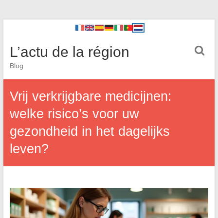
L’actu de la région
Blog
Vrij verkrijgbare medicijnen:
welke risico’s voor uw
gezondheid in het dagelijks
leven?