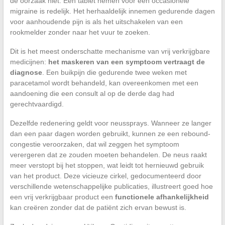
de oorzaak niet. Een tablet nemen voor een occasionele
migraine is redelijk. Het herhaaldelijk innemen gedurende dagen
voor aanhoudende pijn is als het uitschakelen van een
rookmelder zonder naar het vuur te zoeken.
Dit is het meest onderschatte mechanisme van vrij verkrijgbare
medicijnen:
het maskeren van een symptoom vertraagt de
diagnose
. Een buikpijn die gedurende twee weken met
paracetamol wordt behandeld, kan overeenkomen met een
aandoening die een consult al op de derde dag had
gerechtvaardigd.
Dezelfde redenering geldt voor neussprays. Wanneer ze langer
dan een paar dagen worden gebruikt, kunnen ze een rebound-
congestie veroorzaken, dat wil zeggen het symptoom
verergeren dat ze zouden moeten behandelen. De neus raakt
meer verstopt bij het stoppen, wat leidt tot hernieuwd gebruik
van het product. Deze vicieuze cirkel, gedocumenteerd door
verschillende wetenschappelijke publicaties, illustreert goed hoe
een vrij verkrijgbaar product een
functionele afhankelijkheid
kan creëren zonder dat de patiënt zich ervan bewust is.