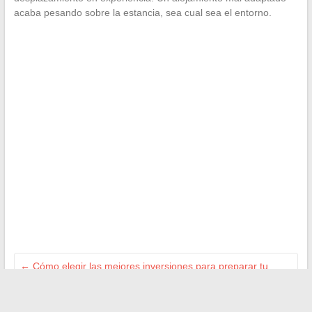
acaba pesando sobre la estancia, sea cual sea el entorno.
←
Cómo elegir las mejores inversiones para preparar tu
jubilación con total tranquilidad
Consejos y trucos para una jubilación plena y activa en el día