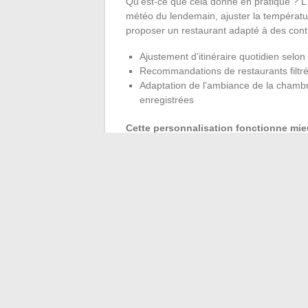
Qu’est-ce que cela donne en pratique ? L’I
météo du lendemain, ajuster la températu
proposer un restaurant adapté à des contra
Ajustement d’itinéraire quotidien selo
Recommandations de restaurants filtré
Adaptation de l’ambiance de la chambr
enregistrées
Cette personnalisation fonctionne mieu
d’accueil.
Un boutique-hôtel de dix chamb
trois cents chambres produit des recomma
employée.
Le voyage sur mesure ne se définit plus u
choix de l’hébergement, sa capacité à s’ad
rythme de voyage) et son impact sur le terr
différenciation. Un hébergement bien cho
hébergement mal adapté finit par peser sur