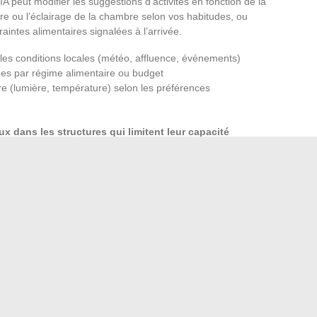
A peut modifier les suggestions d’activités en fonction de la
re ou l’éclairage de la chambre selon vos habitudes, ou
intes alimentaires signalées à l’arrivée.
n les conditions locales (météo, affluence, événements)
es par régime alimentaire ou budget
e (lumière, température) selon les préférences
x dans les structures qui limitent leur capacité
res peut réellement exploiter ces données. Un resort de
ndations plus génériques, quelle que soit la technologie
niquement par la destination ou la durée du séjour. Le
apter à des besoins spécifiques (mobilité, alimentation,
itoire traversé constituent les vrais critères de
isi transforme un déplacement en expérience. Un
 le séjour, quel que soit le cadre.