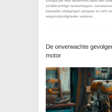
Europa per fiets verkennen biedt een uni
schilderachtige landschappen, eeuwenoude
bepaalde uitdagingen aangaan en zich ve
wegomstandigheden variëren…
De onverwachte gevolge
motor