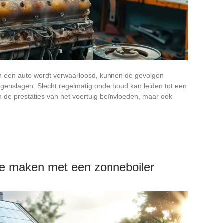
 een auto wordt verwaarloosd, kunnen de gevolgen
egenslagen. Slecht regelmatig onderhoud kan leiden tot een
en de prestaties van het voertuig beïnvloeden, maar ook
e maken met een zonneboiler